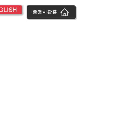
GLISH
총영사관홈