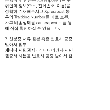
능합니다. 반송용 Xpresspost에는 수
취인의 정보(주소, 전화번호, 이름)을
정확히 기재해주시고 Xpresspost 봉
투의 Tracking Number를 따로 보관,
차후 배송상태를 canadapost.ca를 통
해 직접 확인하실 수 있습니다.
3. 신분증 서류 원본 혹은 변호사 공증
받아서 첨부
캐나다 시민권자
-
캐나다여권과 시민
권증서 사본을 변호사 공증 받아서 첨
부시 원본 제출 불요(국적상실시 서류
공증본 제출 가능. 비자 신청시 원본
제출 필수.)
대한민국 국적자
- 한국여권과 체류비
자/PR카드(앞,뒤) 사본을 변호사 공증
받아서 첨부시 원본 제출 불요.
4. 보내실 주소:
가족관계/국적과(Family Relation /