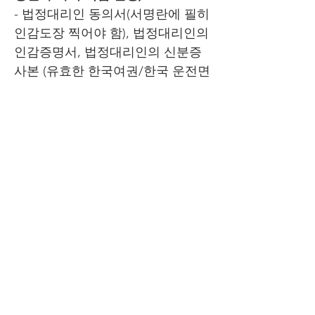
- 법정대리인 동의서(
서명란에 필히
인감도장 찍어야 함), 법정대리인의
인감증명서, 법정대리인의 신분증
사본 (유효한 한국여권/한국 운전면
허증/주민등록증), 미성년자의 기본
증명서, 가족관계증명서
⭐
병역 안내
⭐
단기여행허가 신청자 - 체류비자 소
지자(PR/복수국적 해당안됨)
이메일로 신청가능 서류 작성 후
(
torpspt@mofa.go.kr
로 보내기)
서류
- 국외여행(기간연장)허가 신청서
- 여권 사진, 싸인 있는쪽 스캔본
- 체류 사증 스캔본